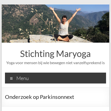
Ga
naar
de
inhoud
Stichting Maryoga
Yoga voor mensen bij wie bewegen niet vanzelfsprekend is
Menu
Onderzoek op Parkinsonnext