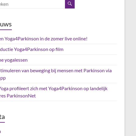
euws
en Yoga4Parkinson in de zomer live online!
oductie Yoga4Parkinson op film
ne yogalessen
stimuleren van beweging bij mensen met Parkinson via
app
oga profileert zich met Yoga4Parkinson op landelijk
res ParkinsonNet
ta
n