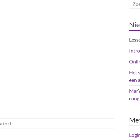
Ni
Less
Intr
Onli
Het 
een 
MarY
cong
Me
orized
Logi