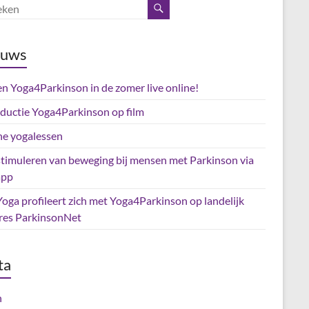
euws
en Yoga4Parkinson in de zomer live online!
oductie Yoga4Parkinson op film
ne yogalessen
stimuleren van beweging bij mensen met Parkinson via
app
oga profileert zich met Yoga4Parkinson op landelijk
res ParkinsonNet
ta
n