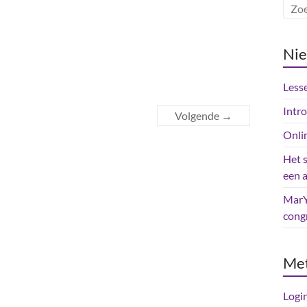
Ni
Less
Intr
Volgende →
Onli
Het 
een 
MarY
cong
Me
Logi