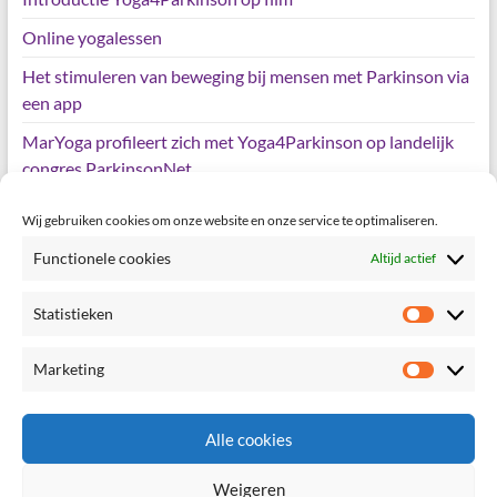
Online yogalessen
Het stimuleren van beweging bij mensen met Parkinson via
een app
MarYoga profileert zich met Yoga4Parkinson op landelijk
congres ParkinsonNet
Wij gebruiken cookies om onze website en onze service te optimaliseren.
Meta
Functionele cookies
Altijd actief
Login
Statistieken
Statisti
Vermeldingen feed
Marketing
Reacties feed
Marketi
WordPress.org
Alle cookies
Weigeren