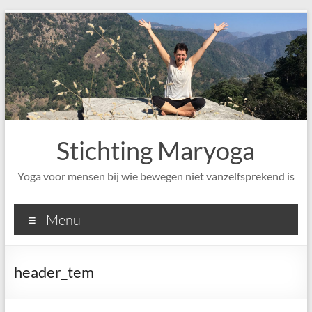
Ga
naar
de
inhoud
Stichting Maryoga
Yoga voor mensen bij wie bewegen niet vanzelfsprekend is
Menu
header_tem