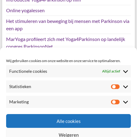
Online yogalessen
Het stimuleren van beweging bij mensen met Parkinson via
een app
MarYoga profileert zich met Yoga4Parkinson op landelijk
congres ParkinsonNet
Wij gebruiken cookies om onze website en onze service te optimaliseren.
Meta
Functionele cookies
Altijd actief
Login
Statistieken
Statisti
Vermeldingen feed
Marketing
Reacties feed
Marketi
WordPress.org
Alle cookies
Weigeren