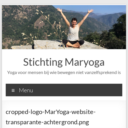
Ga
naar
de
inhoud
Stichting Maryoga
Yoga voor mensen bij wie bewegen niet vanzelfsprekend is
Menu
cropped-logo-MarYoga-website-
transparante-achtergrond.png