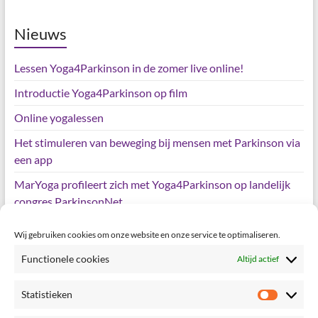
Nieuws
Lessen Yoga4Parkinson in de zomer live online!
Introductie Yoga4Parkinson op film
Online yogalessen
Het stimuleren van beweging bij mensen met Parkinson via
een app
MarYoga profileert zich met Yoga4Parkinson op landelijk
congres ParkinsonNet
Wij gebruiken cookies om onze website en onze service te optimaliseren.
Meta
Functionele cookies
Altijd actief
Login
Statistieken
Statisti
Vermeldingen feed