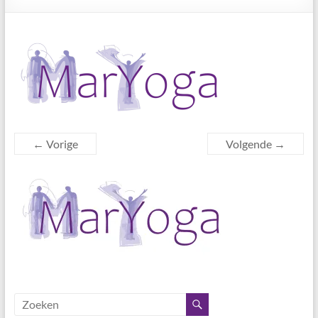
← Vorige
Volgende →